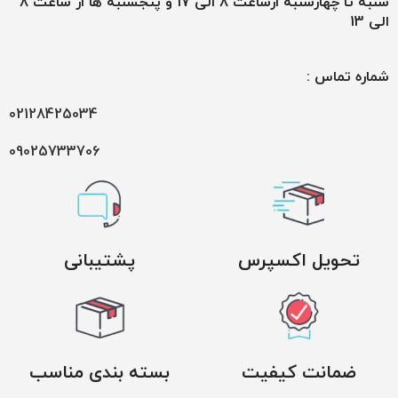
شنبه تا چهارشنبه ازساعت 8 الی 17 و پنجشنبه ها از ساعت 8
الی 13
شماره تماس :
02128425034
09025733706
تحویل اکسپرس
پشتیبانی
ضمانت کیفیت
بسته بندی مناسب