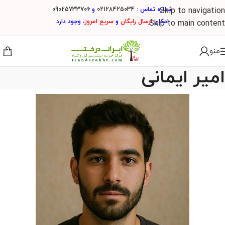
شماره تماس :
02128425034
و
09025733706
Skip to navigation
امکان
ارسال
رایگان
و
سریع امروز
، وجود دارد
Skip to main content
منو
امیر ایمانی