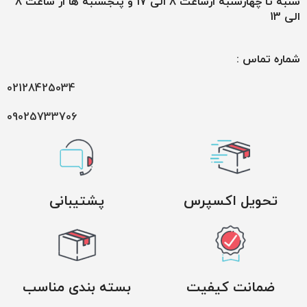
شنبه تا چهارشنبه ازساعت 8 الی 17 و پنجشنبه ها از ساعت 8
الی 13
شماره تماس :
02128425034
09025733706
تحویل اکسپرس
پشتیبانی
ضمانت کیفیت
بسته بندی مناسب