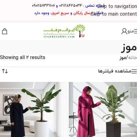
شماره تماس :
02128425034
و
09025733706
Skip to navigation
امکان
ارسال
رایگان
و
سریع امروز
، وجود دارد
Skip to main content
منو
موز
خانه
/
موز
Showing all 2 results
مشاهده فیلترها