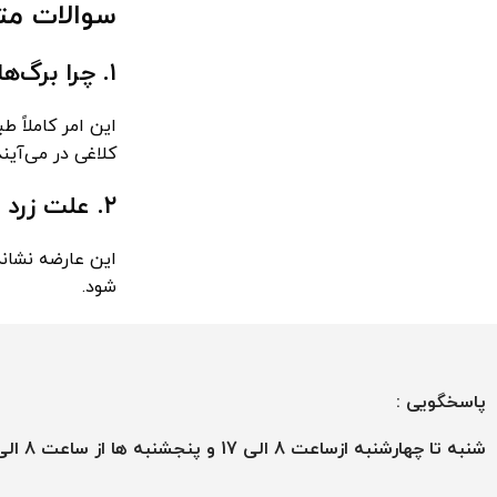
سوالات متد
۱. چرا برگ‌های جدید زاموفیلیا مشکی من سبز هستند و تغییر رنگ نمی‌دهند؟
این امر کاملاً 
کلاغی در می‌آیند
۲. علت زرد شدن ساقه‌ها و شل شدن پایه گیاه چیست؟
این عارضه نشان
شود.
پاسخگویی :
شنبه تا چهارشنبه ازساعت 8 الی 17 و پنجشنبه ها از ساعت 8 الی 13