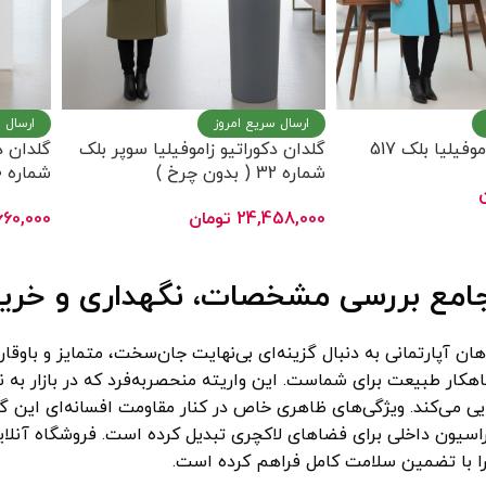
ارسال سریع امروز
ارسال 
یلیا بلک 517
گلدان دکوراتیو زاموفیلیا سوپر بلک
گلدان د
شماره 32 ( بدون چرخ )
شماره 30 ( بدون چرخ )
24,458,000
تومان
660,000
انتخاب گزینه ها
انتخاب
جامع بررسی مشخصات، نگهداری و خرید 
هان آپارتمانی به دنبال گزینه‌ای بی‌نهایت جان‌سخت، متمایز و باوق
کار طبیعت برای شماست. این واریته منحصربه‌فرد که در بازار به ن
ی می‌کند. ویژگی‌های ظاهری خاص در کنار مقاومت افسانه‌ای این گیا
اسیون داخلی برای فضاهای لاکچری تبدیل کرده است. فروشگاه آنلاین
ا با تضمین سلامت کامل فراهم کرده است.