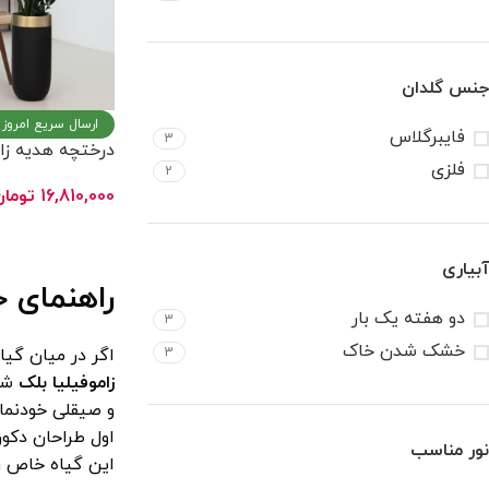
جنس گلدان
ارسال سریع امروز
فایبرگلاس
3
درختچه هدیه زاموف
فلزی
2
16,810,000
تومان
انتخاب گزینه ها
آبیاری
راهنمای 
دو هفته یک بار
3
خشک شدن خاک
3
اگر در میان گیا
زاموفیلیا بلک
شاه
و صیقلی خودنمای
اول طراحان دکور
نور مناسب
این گیاه خاص ر