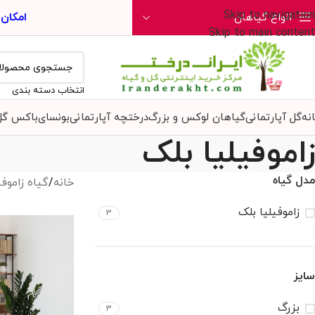
Skip to navigation
امکان
انواع گیاهان
Skip to main content
انتخاب دسته بندی
نه
گل آپارتمانی
گیاهان لوکس و بزرگ
درختچه آپارتمانی
بونسای
باکس گل
زاموفیلیا بلک
مدل گیاه
خانه
/
گیاه زاموفی
زاموفیلیا بلک
3
سایز
بزرگ
3