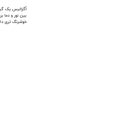
اُگزالیس یک گی
بین نور و دما ب
خوشرنگ تری داش