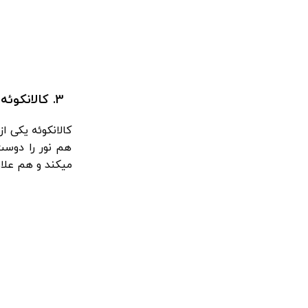
3. کالانکوئه :
کالانکوئه یکی ا
هم نور را دوست
میکند و هم علاو