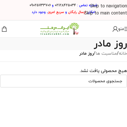
شماره تماس :
02128425034
و
09025733706
Skip to navigation
امکان
ارسال
رایگان
و
سریع امروز
، وجود دارد
Skip to main content
منو
روز مادر
خانه
/
مناسبت ها
/
روز مادر
هیچ محصولی یافت نشد.