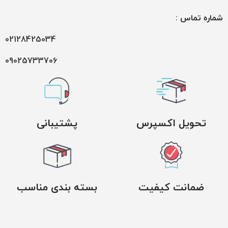
شماره تماس :
02128425034
09025733706
تحویل اکسپرس
پشتیبانی
ضمانت کیفیت
بسته بندی مناسب