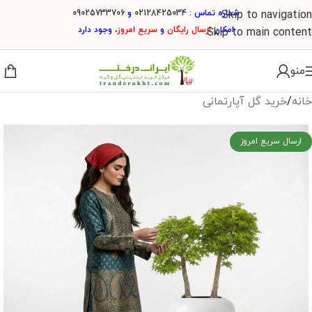
شماره تماس :
02128425034
و
09025733706
Skip to navigation
امکان
ارسال
رایگان
و
سریع امروز
، وجود دارد
Skip to main content
منو
خانه
/
خرید گل آپارتمانی
ارسال سریع امروز