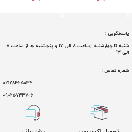
افزودن به سبد خرید
افزودن به سبد خرید
پاسخگویی :
شنبه تا چهارشنبه ازساعت 8 الی 17 و پنجشنبه ها از ساعت 8
الی 13
شماره تماس :
02128425034
09025733706
تحویل اکسپرس
پشتیبانی