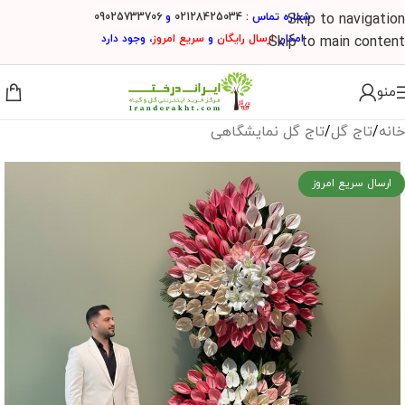
شماره تماس :
02128425034
و
09025733706
Skip to navigation
امکان
ارسال
رایگان
و
سریع امروز
، وجود دارد
Skip to main content
منو
خانه
/
تاج گل
/
تاج گل نمایشگاهی
ارسال سریع امروز