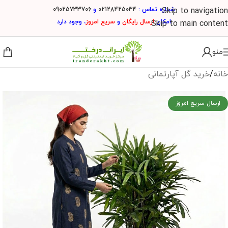
شماره تماس :
02128425034
و
09025733706
Skip to navigation
امکان
ارسال
رایگان
و
سریع امروز
، وجود دارد
Skip to main content
منو
خانه
/
خرید گل آپارتمانی
ارسال سریع امروز