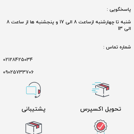
پاسخگویی :
شنبه تا چهارشنبه ازساعت 8 الی 17 و پنجشنبه ها از ساعت 8
الی 13
شماره تماس :
02128425034
09025733706
تحویل اکسپرس
پشتیبانی