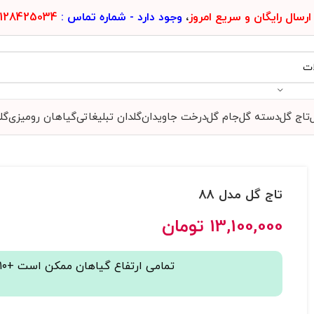
ارسال رایگان و سریع امروز
،
وجود دارد - شماره تماس :
128425034
تاج گل
دسته گل
جام گل
درخت جاویدان
گلدان تبلیغاتی
گیاهان رومیزی
گل
تاج گل مدل 88
13,100,000
تومان
تمامی ارتفاع گیاهان ممکن است +۱۰ یا -۱۰ سانتی متر اختلاف داشته باشند