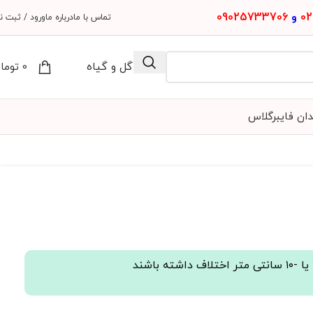
02
و
09025733706
تماس با ما
درباره ما
ورود / ثبت نا
مجله گل و گیاه
0
توما
دان فایبرگلاس