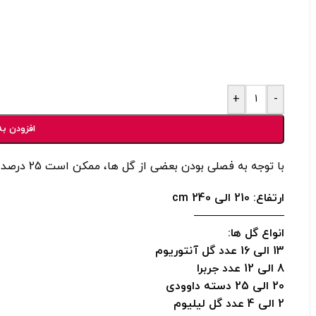
+
-
افزودن به
با توجه به فصلی بودن بعضی از گل ها، ممکن است 25 درصد تفاوت وجود داشته باشد
ارتفاع: 210
الی 240 cm
————————
انواع گل ها:
13 الی 16 عدد گل آنتوریوم
8 الی 12 عدد جربرا
20 الی 25 دسته داوودی
2 الی 4 عدد گل لیلیوم