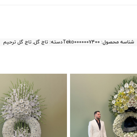
شناسه محصول:
Teko0000007400
دسته:
تاج گل
,
تاج گل ترحیم