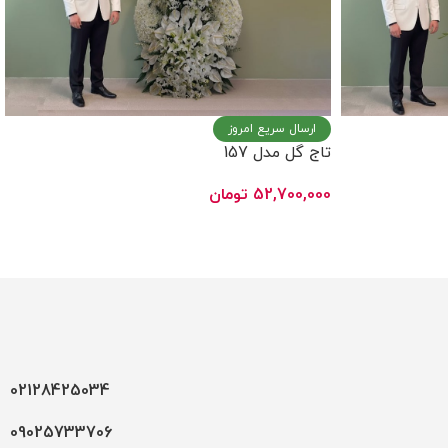
ارسال سریع امروز
تاج گل مدل 157
52,700,000
تومان
افزودن به سبد خرید
02128425034
09025733706