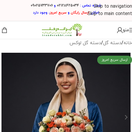
شماره تماس :
02128425034
و
09025733706
Skip to navigation
امکان
ارسال
رایگان
و
سریع امروز
، وجود دارد
Skip to main content
منو
خانه
/
دسته گل
/
دسته گل لوکس
ارسال سریع امروز