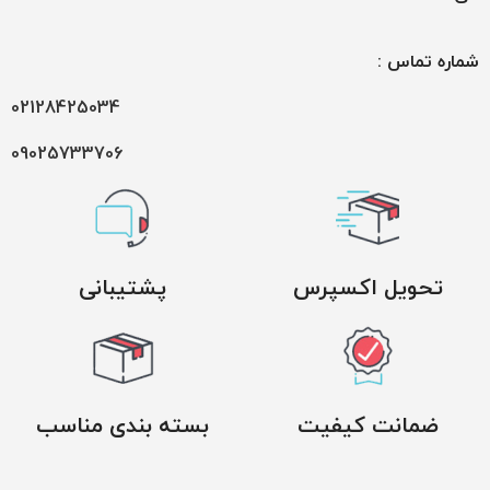
شماره تماس :
02128425034
09025733706
تحویل اکسپرس
پشتیبانی
ضمانت کیفیت
بسته بندی مناسب