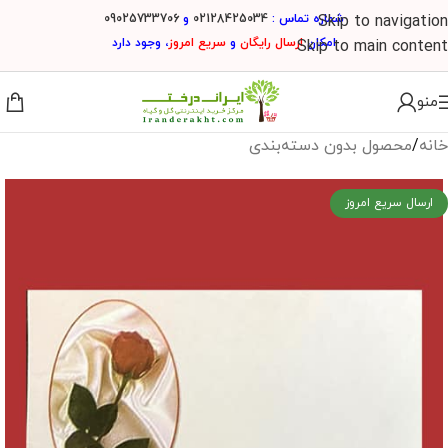
شماره تماس :
02128425034
و
09025733706
Skip to navigation
امکان
ارسال
رایگان
و
سریع امروز
، وجود دارد
Skip to main content
منو
خانه
/
محصول بدون دسته‌بندی
ارسال سریع امروز