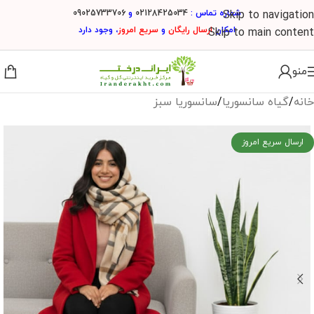
شماره تماس :
02128425034
و
09025733706
Skip to navigation
امکان
ارسال
رایگان
و
سریع امروز
، وجود دارد
Skip to main content
منو
خانه
/
گیاه سانسوریا
/
سانسوریا سبز
ارسال سریع امروز