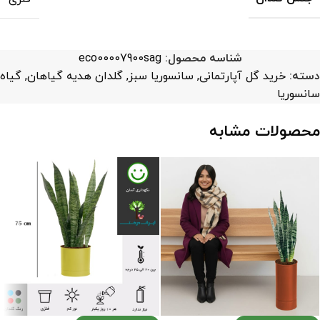
شناسه محصول:
eco00007900sag
دسته:
خرید گل آپارتمانی
,
سانسوریا سبز
,
گلدان هدیه گیاهان
,
گیاه
سانسوریا
محصولات مشابه