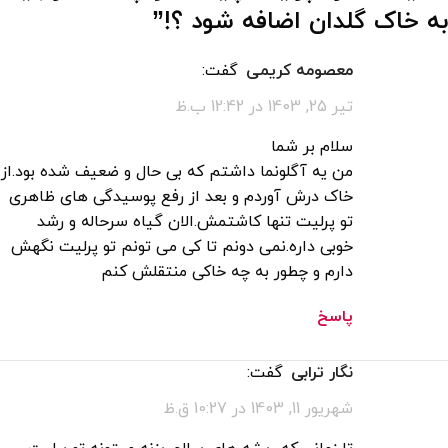
به خاک گلدان اضافه شود ؟!
”
معصومه کریمی
گفت:
تیر 25, 1403 در 12:42 ب.ظ
سلام بر شما
من یه آگلونما داشتم که بی حال و ضعیف شده بود.از
خاک درش آوردم و بعد از رفع پوسیدگی های ظاهری
تو پرلیت تنها کاشتمش.الان گیاه سرحاله و رشد
خوبی داره.نمی دونم تا کی می تونم تو پرلیت نگهش
دارم و چطور به چه خاکی منتقلش کنم
پاسخ
نگار ترابی
گفت:
شهریور 11, 1403 در 10:27 ق.ظ