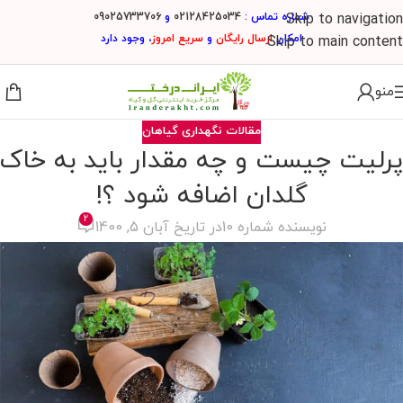
شماره تماس :
02128425034
و
09025733706
Skip to navigation
امکان
ارسال
رایگان
و
سریع امروز
، وجود دارد
Skip to main content
منو
مقالات نگهداری گیاهان
پرلیت چیست و چه مقدار باید به خاک
گلدان اضافه شود ؟!
2
نویسنده شماره 10
در تاریخ آبان 5, 1400